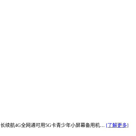
薄长续航4G全网通可用5G卡青少年小屏幕备用机…
[了解更多]