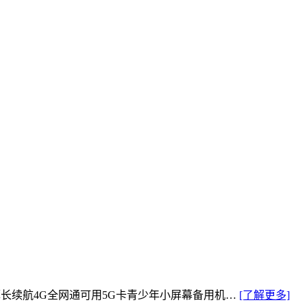
薄长续航4G全网通可用5G卡青少年小屏幕备用机…
[了解更多]