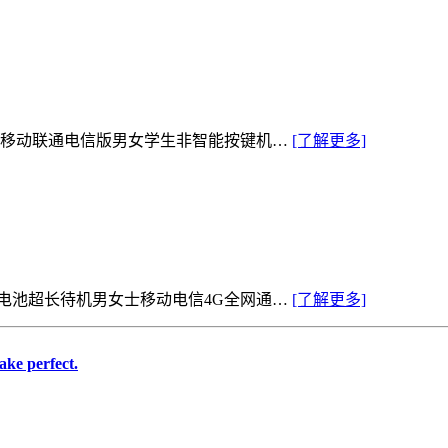
网通移动联通电信版男女学生非智能按键机…
[了解更多]
大电池超长待机男女士移动电信4G全网通…
[了解更多]
ke perfect.