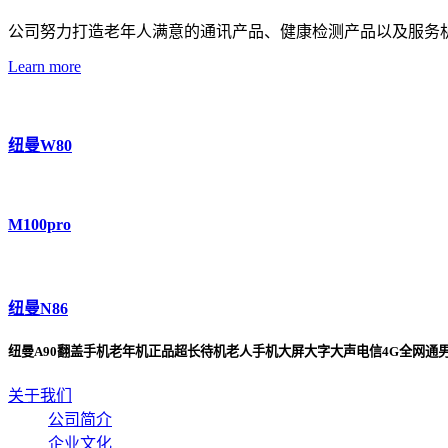
公司努力打造老年人满意的通讯产品、健康检测产品以及服务
Learn more
纽曼W80
M100pro
纽曼N86
纽曼A90翻盖手机老年机正品超长待机老人手机大屏大字大声电信4G全网通
关于我们
公司简介
企业文化