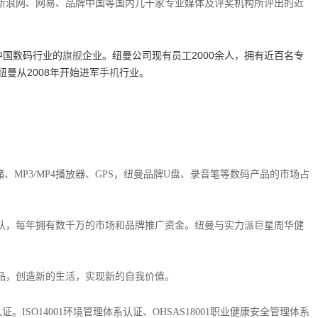
新浪网、网易、品牌中国等国内几十家专业媒体及评奖机构所评出的近
中国数码行业的
企业。纽曼公司现有员工2000余人，拥有近百名专
旗舰
曼从2008年
开始进军
行业。
手机
储、MP3/MP4播放器、GPS，纽曼品牌U盘、录音笔等数码产品的市场占
队，每年拥有数千万的市场和品牌推广资金。纽曼与实力派巨星周华健
品，创造新的生活，实现新的自我价值。
O14001环境管理体系认证、OHSAS18001职业健康安全管理体系