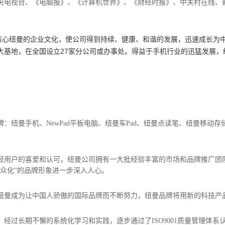
央电视台、《电脑报》、《计算机世界》、《财经时报》、中关村在线、
核心纽曼的企业文化，使公司得到持续、健康、和谐的发展，迅速成长为
大基地，在全国设立27家分公司或办事处。得益于手机行业的迅猛发展，纽
牌：纽曼手机
、
NewPad平板电脑、纽曼车Pad、纽曼点读笔、纽曼移动存
轻用户的喜爱和认可，纽曼公司拥有一大批经验丰富的市场和品牌推广团
众化”的品牌形象进一步深入人心。
纽曼成为让中国人骄傲的国际品牌而不断努力，纽曼品牌将用新的科技产
期不懈的系统化学习和实践，逐步通过了ISO9001质量管理体系认证。IS