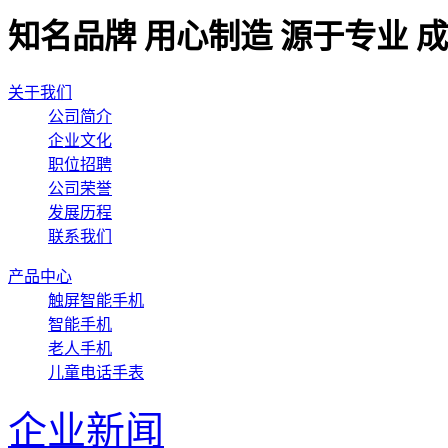
4
5
»
知名品牌 用心制造 源于专业 
关于我们
公司简介
企业文化
职位招聘
公司荣誉
发展历程
联系我们
产品中心
触屏智能手机