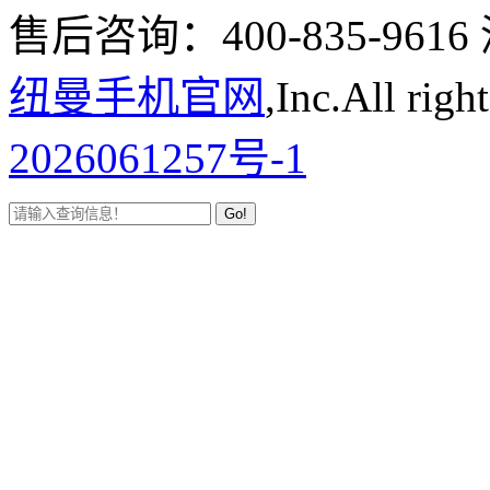
厦3312 邮 箱：3693262
13501397968 加盟代理：1
售后咨询：400-835-9
纽曼手机官网
,Inc.All righ
2026061257号-1
Go!