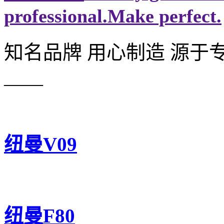
professional.Make perfect.
知名品牌 用心制造 源于
——
纽曼V09