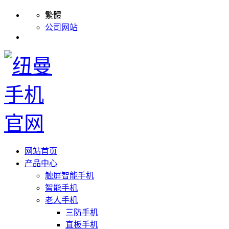
繁體
公司网站
网站首页
产品中心
触屏智能手机
智能手机
老人手机
三防手机
直板手机