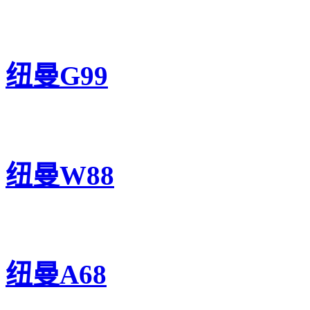
纽曼K63
纽曼G99
纽曼W88