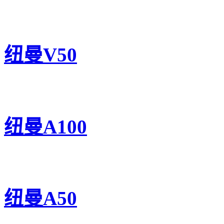
纽曼V50
纽曼A100
纽曼A50