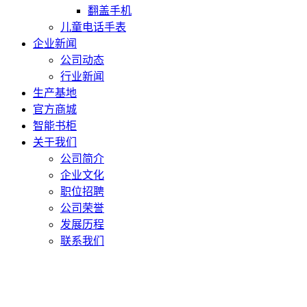
翻盖手机
儿童电话手表
企业新闻
公司动态
行业新闻
生产基地
官方商城
智能书柜
关于我们
公司简介
企业文化
职位招聘
公司荣誉
发展历程
联系我们