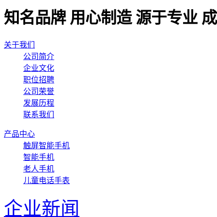
知名品牌 用心制造 源于专业 
关于我们
公司简介
企业文化
职位招聘
公司荣誉
发展历程
联系我们
产品中心
触屏智能手机
智能手机
老人手机
儿童电话手表
企业新闻