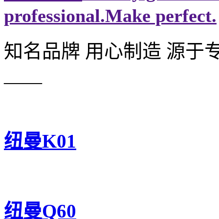
professional.Make perfect.
知名品牌 用心制造 源于
——
纽曼K01
纽曼Q60