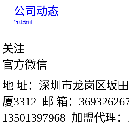
公司动态
行业新闻
关注
官方微信
地 址：深圳市龙岗区坂
厦3312 邮 箱：3693262
13501397968 加盟代理：1