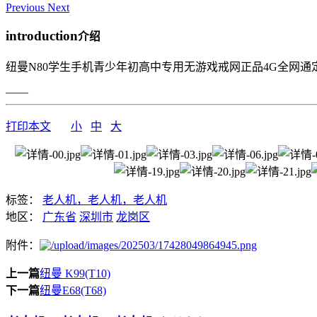
Previous
Next
introduction
介绍
纽曼N80学生手机青少年初高中专用无游戏戒网正品4G全网通
——
打印本文
小
中
大
标签：
老人机，老人机，老人机
地区：
广东省
深圳市
龙岗区
附件：
上一篇
纽曼 K99(T10)
下一篇
纽曼E68(T68)