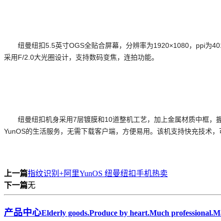
纽曼纽扣5.5英寸OGS全贴合屏幕，分辨率为1920×1080，ppi
采用F/2.0大光圈设计，支持数码变焦，连拍功能。
纽曼纽扣机身采用7层镀膜和10道整机工艺，加上金属材质中框，握
YunOS的生活服务，无需下载客户端，方便易用。该机支持快充技术，
上一篇
指纹识别+阿里YunOS 纽曼纽扣手机热卖
下一篇
无
产品中心
Elderly goods.Produce by heart.Much professional.Ma