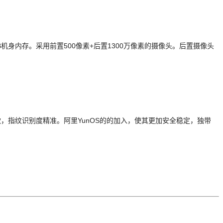
6GB机身内存。采用前置500像素+后置1300万像素的摄像头。后置摄像头
款，指纹识别度精准。阿里YunOS的的加入，使其更加安全稳定，独带